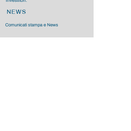
investitori.
NEWS
Comunicati stampa e News
COSA FACCIAMO
PRIVATE EQUITY
ASSET DIGITALI
LAVORA CON NOI
Unendoti a noi diventerai parte di una
cultura aziendale unica, condividendo
valori e visione comuni che
determinano i nostri risultati.
I NOSTRI VALORI